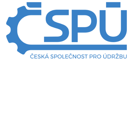
Připraveno s odborníky na
údržbu
Obsahová náplň kurzu i jeho budoucí plánovaná
rozšíření jsou konzultovány a realizovány s Českou
společností pro údržbu, která zvyšuje úroveň
průmyslové údržby formou školení i aktivních služeb